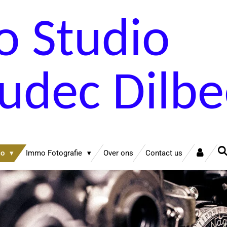
o Studio
dec Dilbe
io
Immo Fotografie
Over ons
Contact us