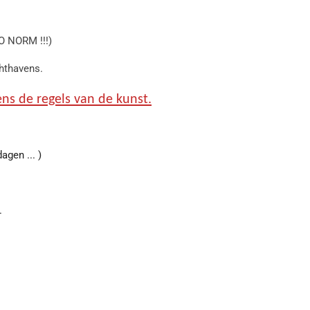
O NORM !!!)
hthavens.
ns de regels van de kunst.
agen ... )
.