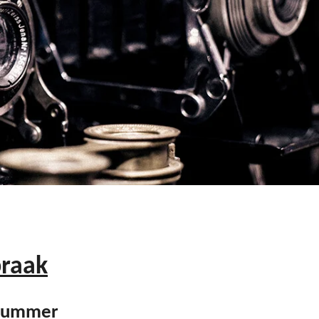
praak
 nummer