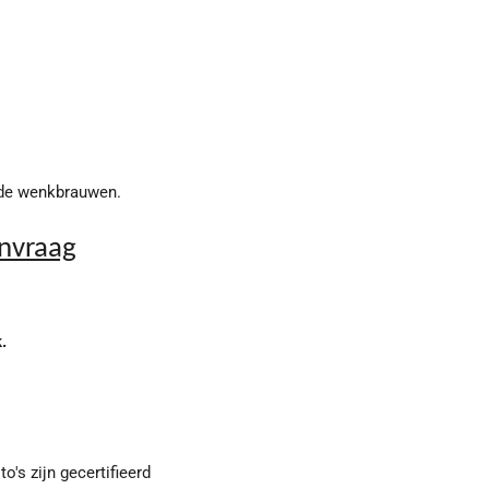
de wenkbrauwen.
anvraag
.
o's zijn gecertifieerd